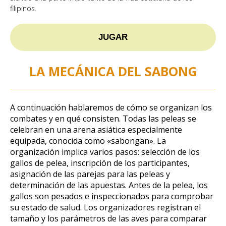
filipinos.
JUGAR
LA MECÁNICA DEL SABONG
A continuación hablaremos de cómo se organizan los
combates y en qué consisten. Todas las peleas se
celebran en una arena asiática especialmente
equipada, conocida como «sabongan». La
organización implica varios pasos: selección de los
gallos de pelea, inscripción de los participantes,
asignación de las parejas para las peleas y
determinación de las apuestas. Antes de la pelea, los
gallos son pesados e inspeccionados para comprobar
su estado de salud. Los organizadores registran el
tamaño y los parámetros de las aves para comparar