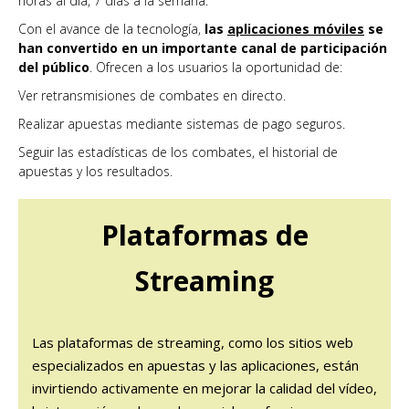
horas al día, 7 días a la semana.
Con el avance de la tecnología,
las
aplicaciones móviles
se
han convertido en un importante canal de participación
del público
. Ofrecen a los usuarios la oportunidad de:
Ver retransmisiones de combates en directo.
Realizar apuestas mediante sistemas de pago seguros.
Seguir las estadísticas de los combates, el historial de
apuestas y los resultados.
Plataformas de
Streaming
Las plataformas de streaming, como los sitios web
especializados en apuestas y las aplicaciones, están
invirtiendo activamente en mejorar la calidad del vídeo,