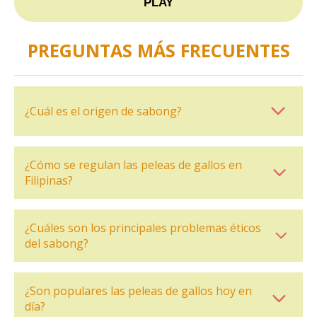
PLAY
PREGUNTAS MÁS FRECUENTES
¿Cuál es el origen de sabong?
¿Cómo se regulan las peleas de gallos en
Filipinas?
¿Cuáles son los principales problemas éticos
del sabong?
¿Son populares las peleas de gallos hoy en
día?