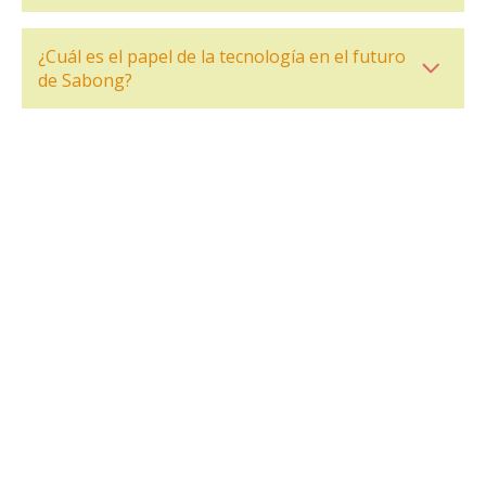
¿Cuál es el papel de la tecnología en el futuro
de Sabong?