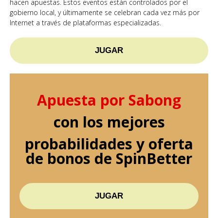
hacen apuestas. Estos eventos están controlados por el
gobierno local, y últimamente se celebran cada vez más por
Internet a través de plataformas especializadas.
JUGAR
Apuesta por Sabong
con los mejores
probabilidades y oferta
de bonos de SpinBetter
JUGAR