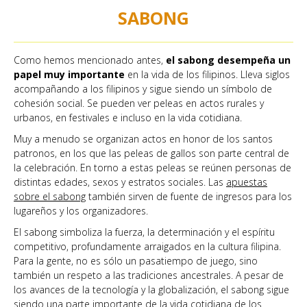
SABONG
Como hemos mencionado antes,
el sabong desempeña un
papel muy importante
en la vida de los filipinos. Lleva siglos
acompañando a los filipinos y sigue siendo un símbolo de
cohesión social. Se pueden ver peleas en actos rurales y
urbanos, en festivales e incluso en la vida cotidiana.
Muy a menudo se organizan actos en honor de los santos
patronos, en los que las peleas de gallos son parte central de
la celebración. En torno a estas peleas se reúnen personas de
distintas edades, sexos y estratos sociales. Las
apuestas
sobre el sabong
también sirven de fuente de ingresos para los
lugareños y los organizadores.
El sabong simboliza la fuerza, la determinación y el espíritu
competitivo, profundamente arraigados en la cultura filipina.
Para la gente, no es sólo un pasatiempo de juego, sino
también un respeto a las tradiciones ancestrales. A pesar de
los avances de la tecnología y la globalización, el sabong sigue
siendo una parte importante de la vida cotidiana de los