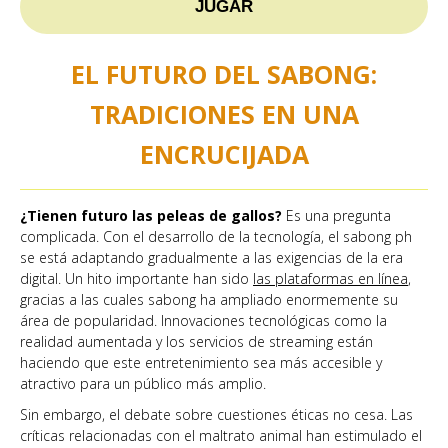
JUGAR
EL FUTURO DEL SABONG:
TRADICIONES EN UNA
ENCRUCIJADA
¿Tienen futuro las peleas de gallos?
Es una pregunta
complicada. Con el desarrollo de la tecnología, el sabong ph
se está adaptando gradualmente a las exigencias de la era
digital. Un hito importante han sido
las plataformas en línea
,
gracias a las cuales sabong ha ampliado enormemente su
área de popularidad. Innovaciones tecnológicas como la
realidad aumentada y los servicios de streaming están
haciendo que este entretenimiento sea más accesible y
atractivo para un público más amplio.
Sin embargo, el debate sobre cuestiones éticas no cesa. Las
críticas relacionadas con el maltrato animal han estimulado el